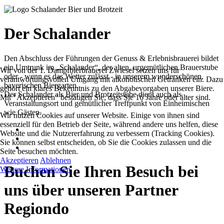
Der Schalander
Den Abschluss der Führungen der Genuss & Erlebnisbrauerei bildet
ein Umtrunk im „Schalander“, der alten, urgemütlichen Brauerstube
Wir von der 1. Dampfbierbrauerei Zwiesel setzen uns für
oder - wenn es das Wetter zulässt - in unserem wunderschönen,
verantwortungsvollen Umgang mit alkoholischen Getränken ein. Dazu
bayerischen Biergarten.
gehört ein klares Bekenntnis zu den Abgabevorgaben unserer Biere.
Der Schalander als Bier und Brotzeitstube dient auch als
Mit "Akzeptieren" bestätigen Sie, dass Sie 16 Jahre oder älter sind.
Veranstaltungsort und gemütlicher Treffpunkt von Einheimischen
wie Gästen.
Wir nutzen Cookies auf unserer Website. Einige von ihnen sind
essenziell für den Betrieb der Seite, während andere uns helfen, diese
Website und die Nutzererfahrung zu verbessern (Tracking Cookies).
Sie können selbst entscheiden, ob Sie die Cookies zulassen und die
Seite besuchen möchten.
Akzeptieren
Ablehnen
Buchen Sie Ihren Besuch bei
Weitere Informationen
uns über unseren Partner
Regiondo