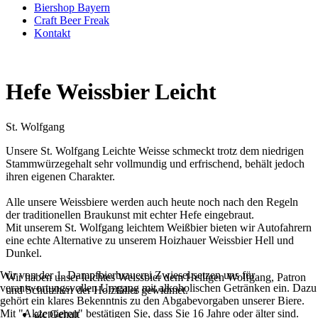
Biershop Bayern
Craft Beer Freak
Kontakt
Hefe Weissbier Leicht
St. Wolfgang
Unsere St. Wolfgang Leichte Weisse schmeckt trotz dem niedrigen
Stammwürzegehalt sehr vollmundig und erfrischend, behält jedoch
ihren eigenen Charakter.
Alle unsere Weissbiere werden auch heute noch nach den Regeln
der traditionellen Braukunst mit echter Hefe eingebraut.
Mit unserem St. Wolfgang leichtem Weißbier bieten wir Autofahrern
eine echte Alternative zu unserem Hoizhauer Weissbier Hell und
Dunkel.
Wir von der 1. Dampfbierbrauerei Zwiesel setzen uns für
Wir haben unser leichtes Weissbier dem Heiligen Wolfgang, Patron
verantwortungsvollen Umgang mit alkoholischen Getränken ein. Dazu
und Schutzherr der Holzfäller gewidmet.
gehört ein klares Bekenntnis zu den Abgabevorgaben unserer Biere.
Mit "Akzeptieren" bestätigen Sie, dass Sie 16 Jahre oder älter sind.
alc Gehalt