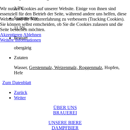
2,7%
Wir nutzen Cookies auf unserer Website. Einige von ihnen sind
essenziell für den Betrieb der Seite, während andere uns helfen, diese
Stammwürze
Website und die Nutzererfahrung zu verbessern (Tracking Cookies).
Sie können selbst entscheiden, ob Sie die Cookies zulassen und die
11,5%
Seite besuchen möchten.
Akzeptieren
Ablehnen
Brauart
Weitere Informationen
obergärig
Zutaten
Wasser,
Gerstenmalz, Weizenmalz, Roggenmalz
, Hopfen,
Hefe
Zum Datenblatt
Zurück
Weiter
ÜBER UNS
BRAUEREI
UNSERE BIERE
DAMPFBIER