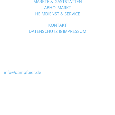
MÄRKTE & GASTSTÄTTEN
ABHOLMARKT
HEIMDIENST & SERVICE
KONTAKT
DATENSCHUTZ & IMPRESSUM
1. Dampfbierbrauerei W. Pfeffer
Regener Straße 9 94227 Zwiesel
Telefon 0 99 22 / 84 66 0
Fax 09922 / 89 66 55
info@dampfbier.de
www.dampfbier.de
Öffnungszeiten in unserem Abholmarkt: