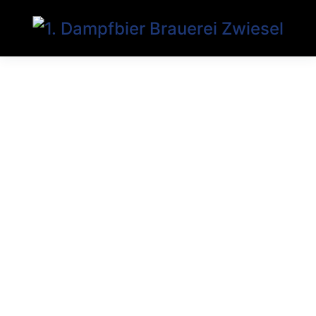
Home
Über uns
Unsere Biere
Erlebnisbraustätte
Märkte & Gaststätten
Heimdienst & Service
Biershop Bayern
Craft Beer Freak
Kontakt