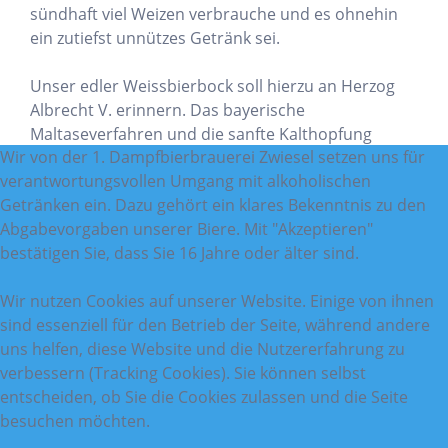
sündhaft viel Weizen verbrauche und es ohnehin
ein zutiefst unnützes Getränk sei.
Unser edler Weissbierbock soll hierzu an Herzog
Albrecht V. erinnern. Das bayerische
Maltaseverfahren und die sanfte Kalthopfung
Wir von der 1. Dampfbierbrauerei Zwiesel setzen uns für
verleihen dem Bock eine überaus fruchtige Note.
verantwortungsvollen Umgang mit alkoholischen
alc Gehalt
Getränken ein. Dazu gehört ein klares Bekenntnis zu den
7,0%
Abgabevorgaben unserer Biere. Mit "Akzeptieren"
bestätigen Sie, dass Sie 16 Jahre oder älter sind.
Stammwürze
16,5%
Wir nutzen Cookies auf unserer Website. Einige von ihnen
sind essenziell für den Betrieb der Seite, während andere
Brauart
uns helfen, diese Website und die Nutzererfahrung zu
untergärig
verbessern (Tracking Cookies). Sie können selbst
entscheiden, ob Sie die Cookies zulassen und die Seite
Zutaten
besuchen möchten.
Wasser,
Weizenmalz
,
Gerstenmalz
, Hopfen, Hefe