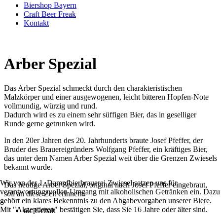
Biershop Bayern
Craft Beer Freak
Kontakt
Arber Spezial
Das Arber Spezial schmeckt durch den charakteristischen
Malzkörper und einer ausgewogenen, leicht bitteren Hopfen-Note
vollmundig, würzig und rund.
Dadurch wird es zu einem sehr süffigen Bier, das in geselliger
Runde gerne getrunken wird.
In den 20er Jahren des 20. Jahrhunderts braute Josef Pfeffer, der
Bruder des Brauereigründers Wolfgang Pfeffer, ein kräftiges Bier,
das unter dem Namen Arber Spezial weit über die Grenzen Zwiesels
bekannt wurde.
Wir von der 1. Dampfbierbrauerei Zwiesel setzen uns für
Das heutige Arber Spezial, original nach Josef Pfeffer eingebraut,
verantwortungsvollen Umgang mit alkoholischen Getränken ein. Dazu
soll an diese Zeit erinnern.
gehört ein klares Bekenntnis zu den Abgabevorgaben unserer Biere.
Mit "Akzeptieren" bestätigen Sie, dass Sie 16 Jahre oder älter sind.
alc Gehalt