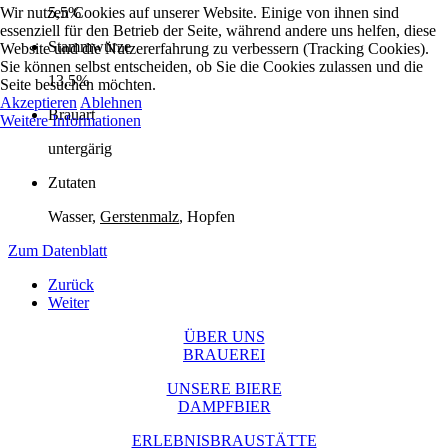
5,5%
Wir nutzen Cookies auf unserer Website. Einige von ihnen sind
essenziell für den Betrieb der Seite, während andere uns helfen, diese
Stammwürze
Website und die Nutzererfahrung zu verbessern (Tracking Cookies).
Sie können selbst entscheiden, ob Sie die Cookies zulassen und die
13,5%
Seite besuchen möchten.
Akzeptieren
Ablehnen
Brauart
Weitere Informationen
untergärig
Zutaten
Wasser,
Gerstenmalz
, Hopfen
Zum Datenblatt
Zurück
Weiter
ÜBER UNS
BRAUEREI
UNSERE BIERE
DAMPFBIER
ERLEBNISBRAUSTÄTTE